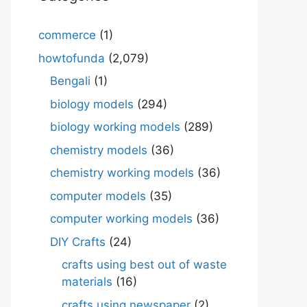
commerce
(1)
howtofunda
(2,079)
Bengali
(1)
biology models
(294)
biology working models
(289)
chemistry models
(36)
chemistry working models
(36)
computer models
(35)
computer working models
(36)
DIY Crafts
(24)
crafts using best out of waste
materials
(16)
crafts using newspaper
(2)