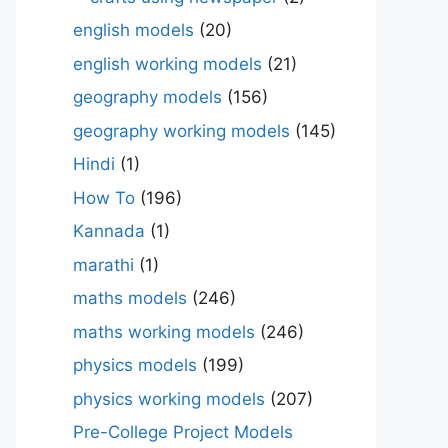
english models
(20)
english working models
(21)
geography models
(156)
geography working models
(145)
Hindi
(1)
How To
(196)
Kannada
(1)
marathi
(1)
maths models
(246)
maths working models
(246)
physics models
(199)
physics working models
(207)
Pre-College Project Models