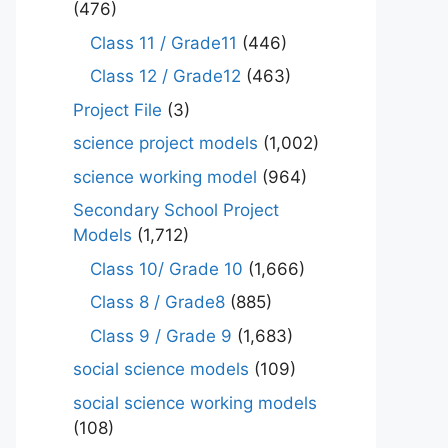
(476)
Class 11 / Grade11
(446)
Class 12 / Grade12
(463)
Project File
(3)
science project models
(1,002)
science working model
(964)
Secondary School Project
Models
(1,712)
Class 10/ Grade 10
(1,666)
Class 8 / Grade8
(885)
Class 9 / Grade 9
(1,683)
social science models
(109)
social science working models
(108)